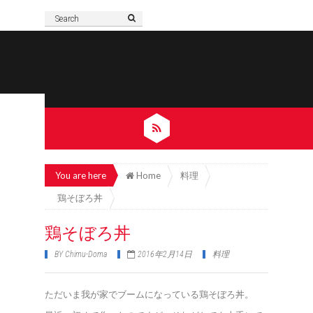
You are here
Home
料理
鶏そぼろ丼
鶏そぼろ丼
BY
Chimu-Doma
2016年2月14日
料理
ただいま我が家でブームになっている鶏そぼろ丼。