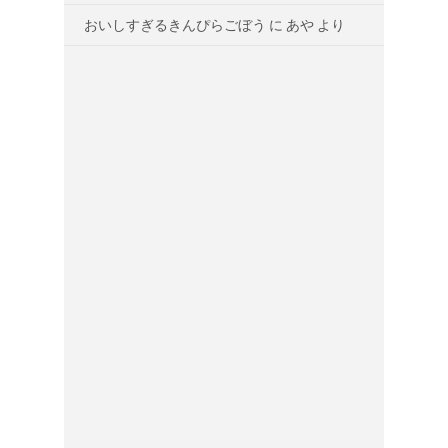
おいしすぎるきんぴらごぼう
に
あや
より